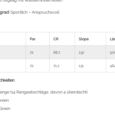
t hügelig mit Wasserhindernissen
sgrad:
Sportlich – Anspruchsvoll
Par
CR
Slope
Lä
72
68.7
132
50
72
71.2
131
46
hkeiten
Range (14 Rangeabschläge, davon 4 überdacht)
Green
 Green