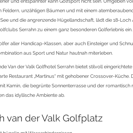
ner und entspannter kann Golfsport nicht sein. Umgeben vo
n Feldern, unzähligen Bäumen und mit einem atemberaubend
See und die angrenzende Hügellandschaft, lädt die 18-Loch
olfclubs Serrahn zu einem ganz besonderen Golferlebnis ein.
olfer aller Handicap-Klassen, aber auch Einsteiger und Schnu
Kombination aus Sport und Natur hautnah miterleben.
e Van der Valk Golfhotel Serrahn bietet stilvoll eingerichte
carte Restaurant „Martinus“ mit gehobener Crossover-Küche. 
mit Kamin, die begrünte Sonnenterrasse und der romantisch r
den das idyllische Ambiente ab.
 van der Valk Golfplatz