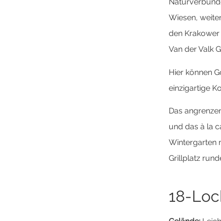
Naturverbunde
Wiesen, weite
den Krakower 
Van der Valk G
Hier können G
einzigartige 
Das angrenzend
und das à la 
Wintergarten 
Grillplatz run
18-Loch