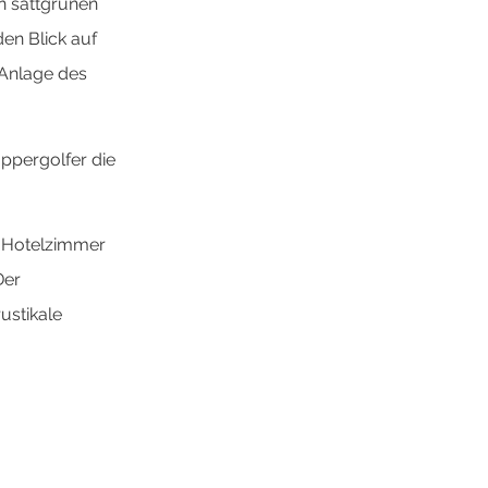
n sattgrünen
en Blick auf
 Anlage des
ppergolfer die
te Hotelzimmer
Der
ustikale